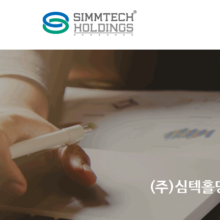
(주)심텍홀