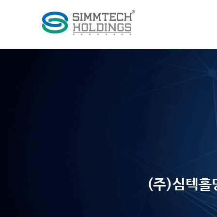
(주)심텍홀