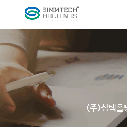
(주)심텍홀